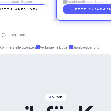
denbetreuer-Support
Kundenbetreuer-Support
JETZT ANFANGEN
JETZT ANFANGE
ss@mubert.com
Kommerzielle Lizenzen
Verlängerte Dauer
Spurbearbeitung
Mubert