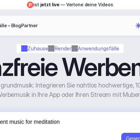
ist 
jetzt live
 — Vertone deine Videos
lle
Blog
Partner
Zuhause
Render
Anwendungsfälle
nzfreie Werbe
rundmusik: Integrieren Sie nahtlos hochwertige, 10
erbemusik in Ihre App oder Ihren Stream mit Muber
Gener