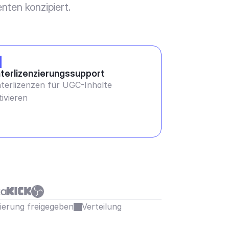
nten konzipiert.
terlizenzierungssupport
terlizenzen für UGC-Inhalte
tivieren
sierung freigegeben
Verteilung