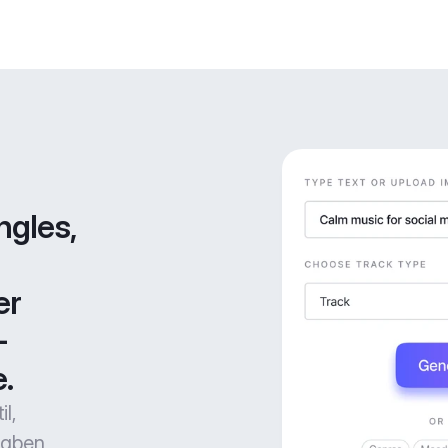
gles, 
r 
-
.
l,
gaben