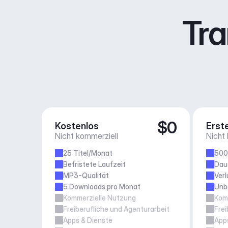
Tra
$0
Kostenlos
Erste
Nicht kommerziell
Nicht
25 Titel/Monat
500
Befristete Laufzeit
Daue
MP3-Qualität
Verl
5 Downloads pro Monat
Unb
Kommerzielle Nutzung
Kom
Freiberufliche und Agenturarbeit
Frei
Apps & Dienste
App