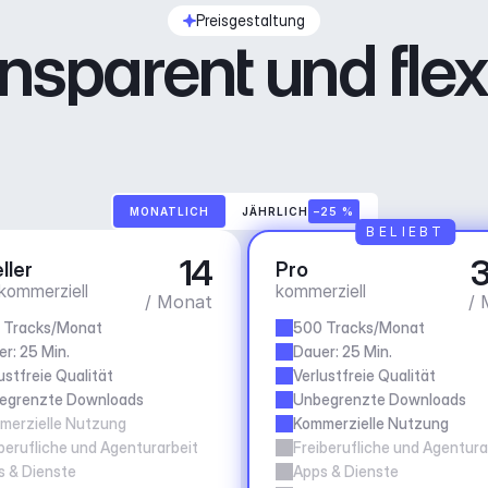
Preisgestaltung
nsparent und flex
MONATLICH
JÄHRLICH
–25 %
BELIEBT
14
3
ller
Pro
 kommerziell
kommerziell
/ Monat
/ 
 Tracks/Monat
500 Tracks/Monat
r: 25 Min.
Dauer: 25 Min.
ustfreie Qualität
Verlustfreie Qualität
egrenzte Downloads
Unbegrenzte Downloads
merzielle Nutzung
Kommerzielle Nutzung
berufliche und Agenturarbeit
Freiberufliche und Agentura
s & Dienste
Apps & Dienste