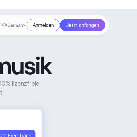
Select Language
Anmelden
Jetzt anfangen
German
musik
0% lizenzfreie 
t.
ate Free Track