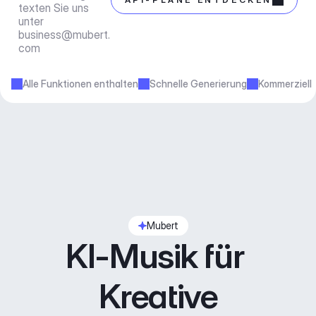
texten Sie uns 
unter 
business@mubert.
com
Alle Funktionen enthalten
Schnelle Generierung
Kommerziell
Mubert
KI-Musik für 
Kreative