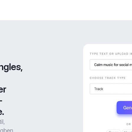
gles, 
r 
-
.
l,
gaben