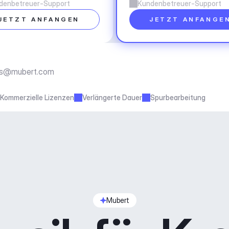
denbetreuer-Support
Kundenbetreuer-Support
JETZT ANFANGEN
JETZT ANFANGE
ss@mubert.com
Kommerzielle Lizenzen
Verlängerte Dauer
Spurbearbeitung
Mubert