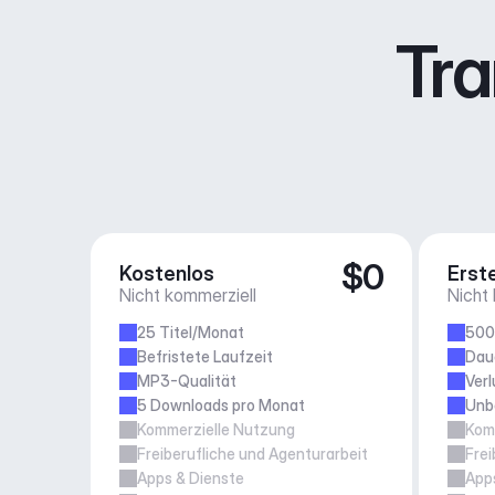
Tra
$0
Kostenlos
Erste
Nicht kommerziell
Nicht
25 Titel/Monat
500
Befristete Laufzeit
Daue
MP3-Qualität
Verl
5 Downloads pro Monat
Unb
Kommerzielle Nutzung
Kom
Freiberufliche und Agenturarbeit
Frei
Apps & Dienste
App