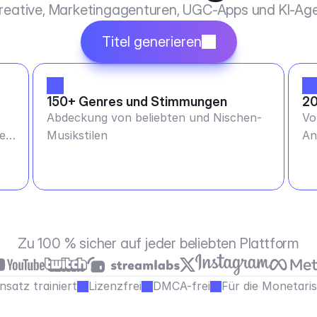
Kreative, Marketingagenturen, UGC-Apps und KI-Age
Titel generieren
150+ Genres und Stimmungen
20
Abdeckung von beliebten und Nischen-
Vo
ge
Musikstilen
An
Zu 100 % sicher auf jeder beliebten Plattform
satz trainiert
Lizenzfrei
DMCA-frei
Für die Monetari