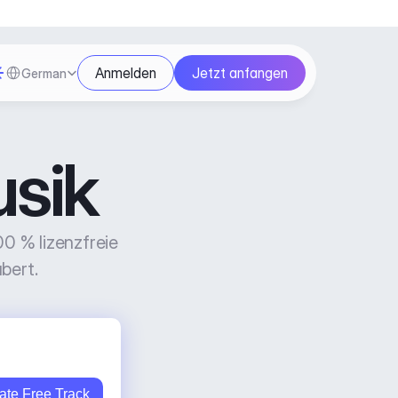
Select Language
Anmelden
Jetzt anfangen
German
sik
0 % lizenzfreie 
bert.
ate Free Track