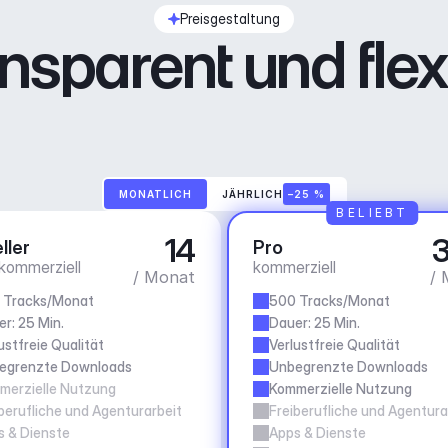
Preisgestaltung
nsparent und flex
MONATLICH
JÄHRLICH
–25 %
BELIEBT
14
3
ller
Pro
 kommerziell
kommerziell
/ Monat
/ 
 Tracks/Monat
500 Tracks/Monat
r: 25 Min.
Dauer: 25 Min.
ustfreie Qualität
Verlustfreie Qualität
egrenzte Downloads
Unbegrenzte Downloads
merzielle Nutzung
Kommerzielle Nutzung
berufliche und Agenturarbeit
Freiberufliche und Agentura
s & Dienste
Apps & Dienste