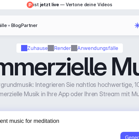
ist 
jetzt live
 — Vertone deine Videos
lle
Blog
Partner
Zuhause
Render
Anwendungsfälle
mmerzielle Mu
rundmusik: Integrieren Sie nahtlos hochwertige, 10
erzielle Musik in Ihre App oder Ihren Stream mit Mu
Gener