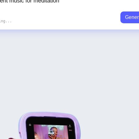
Gener
ing...