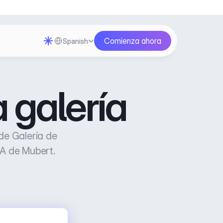
Select Language
Comienza ahora
Spanish
 galería
e Galería de 
IA de Mubert.