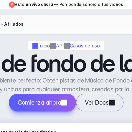
está 
en vivo ahora
 — Pon banda sonora a tus videos
Afiliados
Inicio
API
Casos de uso
de fondo de la
iente perfecto: Obtén pistas de Música de Fondo d
 y únicas para cualquier atmósfera, creadas por la 
Comienza ahora
Ver Docs