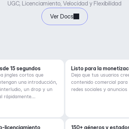
UGC, Licenciamiento, Velocidad y Flexibilidad
Ver Docs
sde 15 segundos
Listo para la monetizac
a jingles cortos que
Deja que tus usuarios cre
ntengan una introducción,
contenido comercial para
interludio, un drop y un
redes sociales y anuncios
al rápidamente
arrollados.
b-licenciamiento
150+ géneros y estados