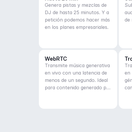
Genera pistas y mezclas de
Sub
DJ de hasta 25 minutos. Y a
au
petición podemos hacer más
de 
en los planes empresariales.
WebRTC
Tr
Transmite música generativa
Tr
en vivo con una latencia de
en 
menos de un segundo. Ideal
gén
para contenido generado por
cam
el usuario en tiempo real y
ma
en vivo.