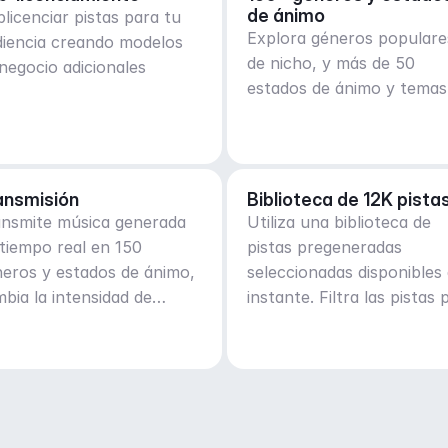
de ánimo
licenciar pistas para tu
Explora géneros populare
diencia creando modelos
de nicho, y más de 50
negocio adicionales
estados de ánimo y temas
ansmisión
Biblioteca de 12K pista
ansmite música generada
Utiliza una biblioteca de
tiempo real en 150
pistas pregeneradas
eros y estados de ánimo,
seleccionadas disponibles 
bia la intensidad de
instante. Filtra las pistas 
nera adaptativa
género, estado de ánimo,
actividad o BPM.