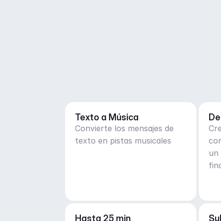
Texto a Música
De
Convierte los mensajes de
Cre
texto en pistas musicales
co
un 
fin
des
Hasta 25 min
Su